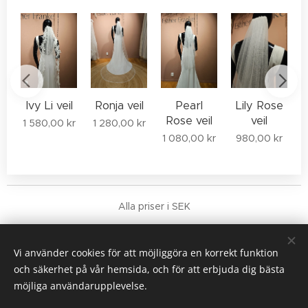
Ivy Li veil
Ronja veil
Pearl
Lily Rose
Rose veil
veil
1 580,00
kr
1 280,00
kr
1
r
1 080,00
kr
980,00
kr
Alla priser i SEK
Terms & general conditions
COPYRIGHT © 2026 Franke Studio AB, 559188-9752
Vi använder cookies för att möjliggöra en korrekt funktion
Cookies
och säkerhet på vår hemsida, och för att erbjuda dig bästa
möjliga användarupplevelse.